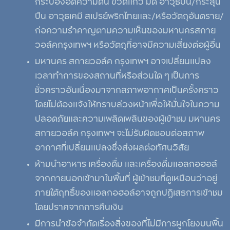
กระป๋องอัดความดัน ขวดแก้ว มีด อาวุธปืน/กระสุน
ปืน อาวุธเคมี สเปรย์พริกไทยและ/หรือวัตถุอันตราย/
ก่อความรำคาญตามความเห็นของมหานครสกาย
วอล์คกรุงเทพฯ หรือวัตถุที่อาจมีความเสี่ยงต่อผู้อื่น
มหานคร สกายวอล์ค กรุงเทพฯ อาจเปลี่ยนแปลง
เวลาทำการของสถานที่หรือส่วนใด ๆ เป็นการ
ชั่วคราวอันเนื่องมาจากสภาพอากาศเป็นครั้งคราว
โดยไม่ต้องแจ้งให้ทราบล่วงหน้าเพื่อให้มั่นใจในความ
ปลอดภัยและความเพลิดเพลินของผู้เข้าชม มหานคร
สกายวอล์ค กรุงเทพฯ จะไม่รับผิดชอบต่อสภาพ
อากาศที่เปลี่ยนแปลงซึ่งส่งผลต่อทัศนวิสัย
ห้ามนำอาหาร เครื่องดื่ม และเครื่องดื่มแอลกอฮอล์
จากภายนอกเข้ามาในพื้นที่ ผู้เข้าชมที่ดูเหมือนว่าอยู่
ภายใต้ฤทธิ์ของแอลกอฮอล์อาจถูกปฏิเสธการเข้าชม
โดยปราศจากการคืนเงิน
มีการนำข้อจำกัดเรื่องสิ่งของที่ไม่มีการผูกโยงบนพื้น