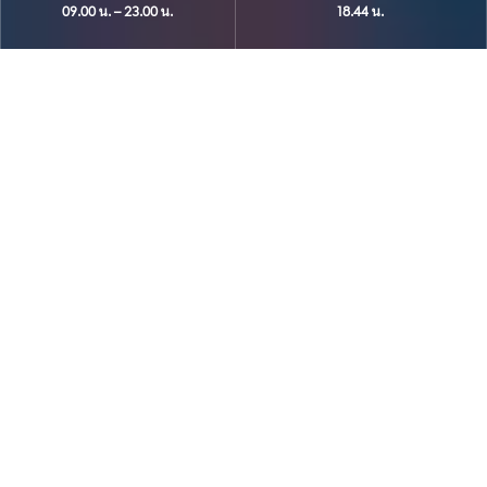
09.00 น. – 23.00 น.
18.44 น.
HRH-PA_WEB_POPUP_1024x768_KPMN.jpg
เกี่ยวกับคิง เพาเวอร์
มหานคร
สัญลักษณ์
แห่งมหานคร
กรุงเทพฯ
คิง เพาเวอร์ มหานคร จุดหมายแห่งประสบการณ์เหนือระดับ
ใจกลางกรุงเทพฯ ที่รวบรวมการชมวิว การรับประทานอาหาร
และไลฟ์สไตล์ไว้อย่างครบครัน
รวมทุกไฮไลต์ของกรุงเทพฯ ไว้ในจุดหมายเดียว ตั้งแต่วิวเมืองอัน